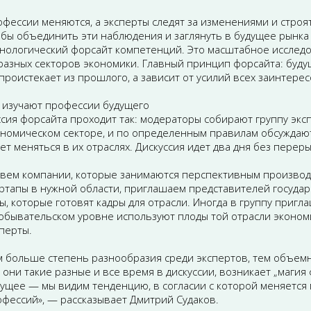
фессии меняются, а эксперты следят за изменениями и строя
бы объединить эти наблюдения и заглянуть в будущее рынка 
нологический форсайт компетенций. Это масштабное исследо
разных секторов экономики. Главный принцип форсайта: буду
проистекает из прошлого, а зависит от усилий всех заинтере
 изучают профессии будущего
сия форсайта проходит так: модераторы собирают группу экс
номическом секторе, и по определенным правилам обсуждают 
ет меняться в их отраслях. Дискуссия идет два дня без переры
овем компании, которые занимаются перспективным производ
ртапы в нужной области, приглашаем представителей государс
ы, которые готовят кадры для отрасли. Иногда в группу приг
обывательском уровне используют плоды той отрасли экономи
перты.
 больше степень разнообразия среди экспертов, тем объемне
 они такие разные и все время в дискуссии, возникает „магия
ущее — мы видим тенденцию, в согласии с которой меняется м
фессий», — рассказывает Дмитрий Судаков.