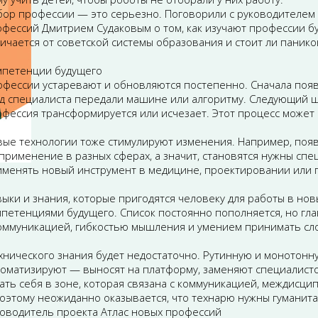
бор профессии — это серьезно. Поговорили с руководителем
офессий
Дмитрием Судаковым о том, как изучают профессии б
ичается от советской системы образования и стоит ли панико
мпетенции будущего
офессии устаревают и обновляются постепенно. Сначала поя
д специалиста передали машине или алгоритму. Следующий ш
фессия трансформируется или исчезает. Этот процесс может 
ые технологии тоже стимулируют изменения. Например, появ
применение в разных сферах, а значит, становятся нужны спе
именять новый инструмент в медицине, проектировании или 
ыки и знания, которые пригодятся человеку для работы в нов
петенциями будущего. Список постоянно пополняется, но гл
коммуникацией, гибкостью мышления и умением принимать с
хнического знания будет недостаточно. Рутинную и монотонн
томатизируют — выносят на платформу, заменяют специалист
ать себя в зоне, которая связана с коммуникацией, междисц
оэтому неожиданно оказывается, что технарю нужны гуманита
оводитель проекта Атлас новых профессий