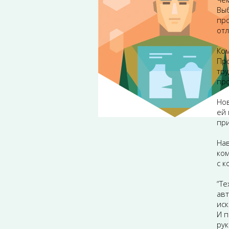
Вы
пр
отл
Ко
Пр
тру
про
Нов
ей 
пр
Нав
ком
с 
“Те
ав
иск
И п
рук