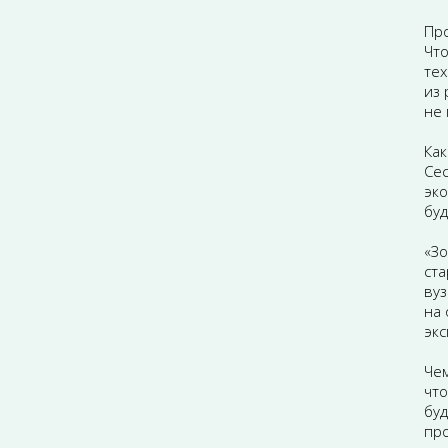
Про
Что
тех
из 
не 
Как
Сес
эко
буд
«З
ста
вуз
на 
экс
Чем
что
буд
про