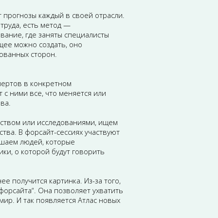
т прогнозы каждый в своей отрасли.
труда, есть метод —
вание, где заняты специалисты
щее можно создать, оно
сованных сторон.
пертов в конкретном
с ними все, что меняется или
ва.
ством или исследованиями, ищем
тва. В форсайт-сессиях участвуют
лашаем людей, которые
ки, о которой будут говорить
е получится картинка. Из-за того,
 форсайта“. Она позволяет ухватить
ир. И так появляется Атлас новых