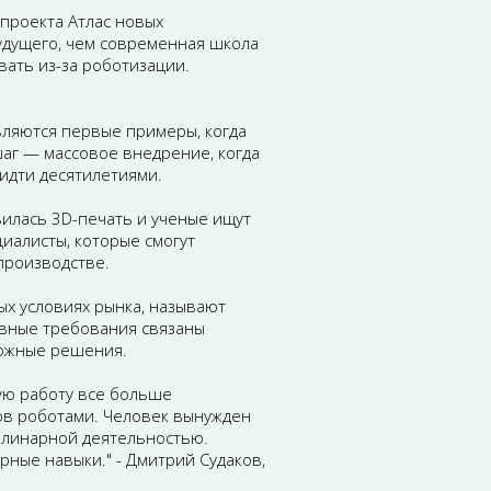
 проекта
Атлас новых
удущего, чем современная школа
вать из-за роботизации.
вляются первые примеры, когда
аг — массовое внедрение, когда
идти десятилетиями.
илась 3D-печать и ученые ищут
циалисты, которые смогут
производстве.
ых условиях рынка, называют
авные требования связаны
ложные решения.
ую работу все больше
ов роботами. Человек вынужден
иплинарной деятельностью.
рные навыки." - Дмитрий Судаков,