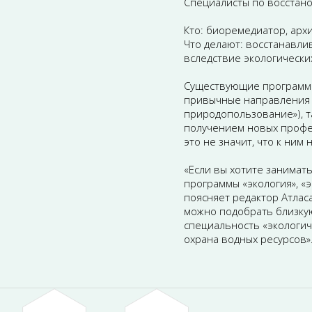
Специалисты по восстан
Кто: биоремедиатор, арх
Что делают: восстанавли
вследствие экологически
Существующие программы 
привычные направления 
природопользование»), т
получением новых профес
это не значит, что к ним
«Если вы хотите занимат
программы «экология», «
поясняет редактор Атлас
можно подобрать близку
специальность «экологич
охрана водных ресурсов»