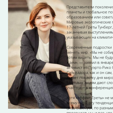
Представители поколения
планеты и глобальное по
образованием или совет
Мировые экологические 
17-летней Греты Тунберг
заканчивая выступлениям
указывающих на климати
Современные подростки 
менять мир. «Мы не соби
хотим видеть. Мы не буд
ждем», — заявил в январ
активист из Пуэрто-Рико
Сальвадора, как и он сам
задает повестку дня мир
Молодым людям дают слов
участвуют в конференция
Хотя «эффект Греты» не 
всему миру, эту тенденц
(родившемуся, по разным
просоциальны, и все, что