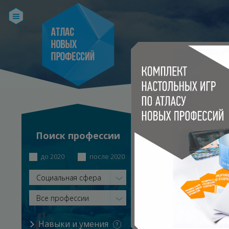
МОДЕРАТОР П
Поиск профессии
Главная
Каталог профе
до 2020
после 2020
Социальная сфера
Все профессии
Навыки и умения