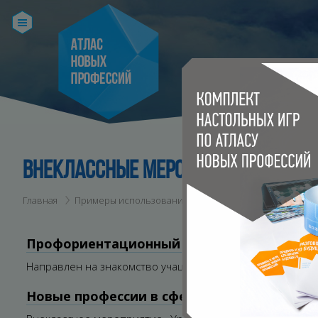
ВНЕКЛАССНЫЕ МЕРОПРИЯТИЯ
Главная
Примеры использования атласа
Игры и практика
Профориентационный мини-курс "Путешес
Направлен на знакомство учащихся с профессиональным
Новые профессии в сфере углехимии