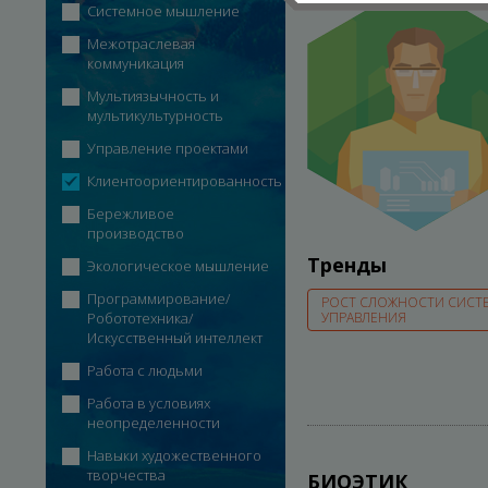
Системное мышление
Межотраслевая
коммуникация
Мультиязычность и
мультикультурность
Управление проектами
Клиентоориентированность
Бережливое
производство
Тренды
Экологическое мышление
Программирование/
РОСТ СЛОЖНОСТИ СИСТ
Робототехника/
УПРАВЛЕНИЯ
Искусственный интеллект
Работа с людьми
Работа в условиях
неопределенности
Навыки художественного
творчества
БИОЭТИК