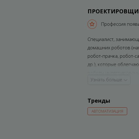
ПРОЕКТИРОВЩИ
Профессия появи
Cпециалист, занимающ
домашних роботов (нап
робот-прачка, робот-с
др.), которые облегча
роботы интегрированы 
Узнать больше
имеют свободу переме
домашнюю работу.
Тренды
АВТОМАТИЗАЦИЯ